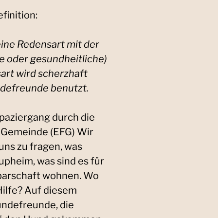
finition:
ine Redensart mit der
e oder gesundheitliche)
art wird scherzhaft
ndefreunde benutzt.
paziergang durch die
 Gemeinde (EFG) Wir
uns zu fragen, was
upheim, was sind es für
barschaft wohnen. Wo
ilfe? Auf diesem
undefreunde, die