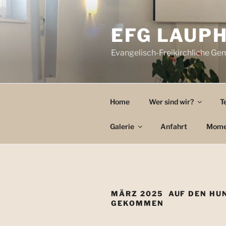
Zum
Inhalt
EFG LAUP
springen
Evangelisch-Freikirchliche G
Home
Wer sind wir?
T
Galerie
Anfahrt
Mome
MÄRZ 2025 AUF DEN HU
GEKOMMEN